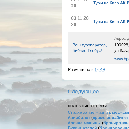
Туры на Кипр
АК 
20
03.11.20
Туры на Кипр
АК 
20
Адрес д
Ваш туроператор,
109028,
Библио-Глобус!
ул.Каза
www.bgo
Размещено в
14:49
Следующее
ПОЛЕЗНЫЕ ССЫЛКИ
Страхование жизни выезжаю
Авиабилет
(
промо авиабиле
Аренда машины
(
бронировани
Букинг отелей
(
бронирование