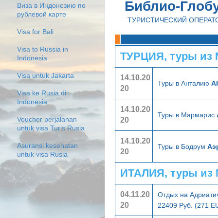
Библио-Глоб
Виза в Индонезию по
рублевой карте
ТУРИСТИЧЕСКИЙ ОПЕРАТ
Visa for Bali
Visa to Russia in
ТУРЦИЯ, туры из
Indonesia
Visa untuk Jakarta
14.10.20
Туры в Анталию
А
20
Visa ke Rusia di
Indonesia
14.10.20
Туры в Мармарис
20
Voucher perjalanan
untuk visa Turis Rusia
14.10.20
Asuransi kesehatan
Туры в Бодрум
Аэ
20
untuk visa Rusia
ИТАЛИЯ, туры из
04.11.20
Отдых на Адриати
20
22409 Руб. (271 E