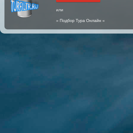
или
»
Подбор Тура Онлайн
«