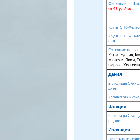
Финляндия – Швец
от 68 у.е./чел
Круиз СПб-Хельс
Круиз СПБ – Талл
СПБ
Суточные цены н
Котка, Куопио, К
Миккели, Пюхя, Ро
Форсса, Хельсинк
Дания
2 столицы Сканди
дней
Копенгаген и фьо
Швеция
2 столицы Сканди
5 дней
Исландия
Природные сокро