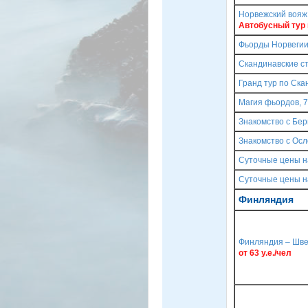
Норвежский вояж,
Автобусный тур
Фьорды Норвегии
Скандинавские ст
Гранд тур по Ска
Магия фьордов, 7
Знакомство с Бе
Знакомство с Осл
Суточные цены н
Суточные цены н
Финляндия
Финляндия – Швец
от 63 у.е./чел