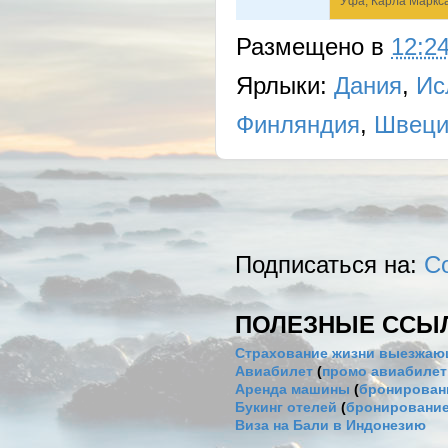
Уфа, Карла Маркса 
Размещено в
12:2
Ярлыки:
Дания
,
Ис
Финляндия
,
Швеци
Подписаться на:
С
ПОЛЕЗНЫЕ ССЫ
Страхование жизни выезжаю
Авиабилет
(
промо авиабиле
Аренда машины
(
бронировани
Букинг отелей
(
бронирование
Виза на Бали в Индонезию