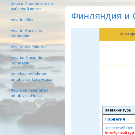
Виза в Индонезию по
рублевой карте
Финляндия и 
Visa for Bali
Visa to Russia in
Хиты пр
Indonesia
Visa untuk Jakarta
Visa ke Rusia di
Indonesia
Voucher perjalanan
untuk visa Turis Rusia
Asuransi kesehatan
untuk visa Rusia
Название тура
Норвегия
Норвежский Путь 
Автобусный тур