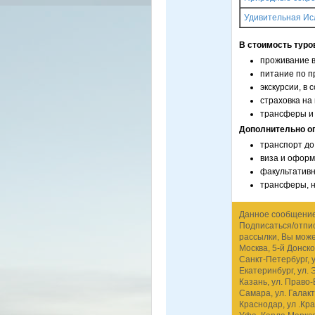
Удивительная Ис
В стоимость туро
проживание в
питание по п
экскурсии, в 
страховка на
трансферы и
Дополнительно о
транспорт до
виза и оформ
факультативн
трансферы, н
Данное сообщение 
Подписаться/отпис
рассылки, Вы мож
Москва, 5-й Донско
Санкт-Петербург, у
Екатеринбург, ул. 
Казань, ул. Право-
Самара, ул. Галакт
Краснодар, ул .Кра