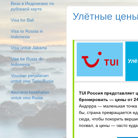
Виза в Индонезию по
рублевой карте
Улётные цены 
Visa for Bali
Visa to Russia in
Indonesia
Visa untuk Jakarta
Visa ke Rusia di
Улё
Indonesia
Voucher perjalanan
untuk visa Turis Rusia
Asuransi kesehatan
TUI Россия представляет 
untuk visa Rusia
бронировать — цены от 24 
Андорра — маленькая точка 
бы, страна превращается ед
сюда, чтобы покорить верши
похвал, а цены — часто куда