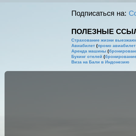
Подписаться на:
С
ПОЛЕЗНЫЕ ССЫ
Страхование жизни выезжаю
Авиабилет
(
промо авиабиле
Аренда машины
(
бронировани
Букинг отелей
(
бронирование
Виза на Бали в Индонезию