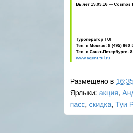
Вылет 19.03.16 — Cosmos H
Туроператор TUI
Тел. в Москве: 8 (495) 660-
Тел. в Санкт-Петербурге: 8 
www.agent.tui.ru
Размещено в
16:3
Ярлыки:
акция
,
Ан
пасс
,
скидка
,
Туи 