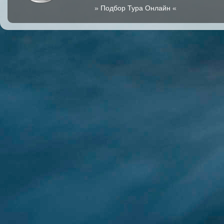
»
Подбор Тура Онлайн
«