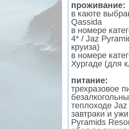
проживание:
в каюте выбран
Qassida
в номере катег
4* / Jaz Pyram
круиза)
в номере катег
Хургаде (для к
питание:
трехразовое пи
безалкогольны
теплоходе Jaz 
завтраки и ужи
Pyramids Resor