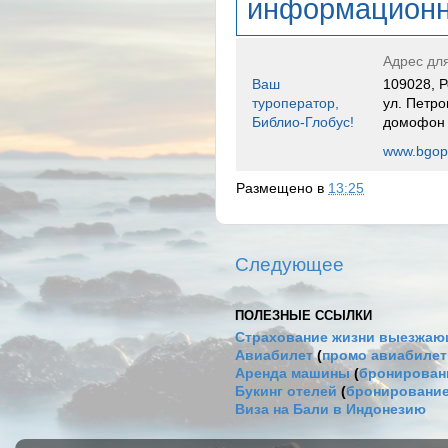
информационн
Адрес дл
Ваш
109028, Р
туроператор,
ул. Петро
Библио-Глобус!
домофон
www.bgope
Размещено в
13:25
Следующее
ПОЛЕЗНЫЕ ССЫЛКИ
Страхование жизни выезжаю
Авиабилет
(
промо авиабиле
Аренда машины
(
бронировани
Букинг отелей
(
бронирование
Виза на Бали в Индонезию