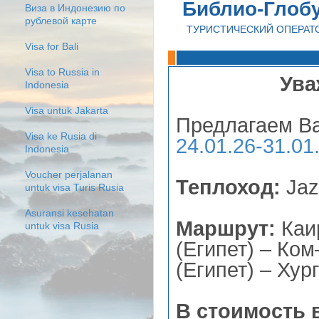
Библио-Глоб
Виза в Индонезию по
рублевой карте
ТУРИСТИЧЕСКИЙ ОПЕРАТ
Visa for Bali
Visa to Russia in
Ува
Indonesia
Visa untuk Jakarta
Предлагаем В
Visa ke Rusia di
24.01.26-31.01.
Indonesia
Voucher perjalanan
Теплоход:
Jaz
untuk visa Turis Rusia
Asuransi kesehatan
Маршрут:
Каи
untuk visa Rusia
(Египет) – Ком
(Египет) – Хург
В стоимость 