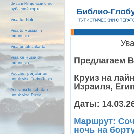
Виза в Индонезию по
рублевой карте
Библио-Глоб
Visa for Bali
ТУРИСТИЧЕСКИЙ ОПЕРАТ
Visa to Russia in
Indonesia
Ув
Visa untuk Jakarta
Visa ke Rusia di
Предлагаем 
Indonesia
Voucher perjalanan
Круиз на лайн
untuk visa Turis Rusia
Израиля, Еги
Asuransi kesehatan
untuk visa Rusia
Даты: 14.03.26
Маршрут: Сочи
ночь на борту