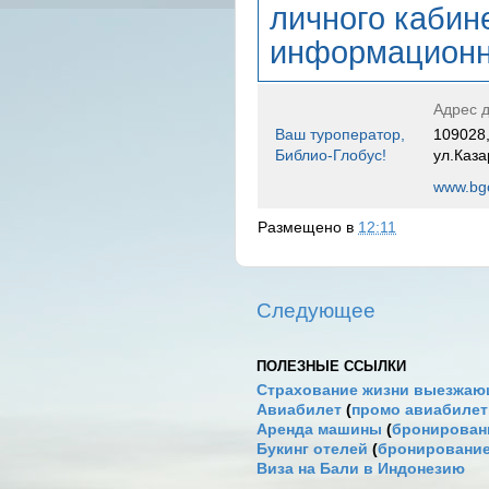
личного кабин
информационн
Адрес д
Ваш туроператор,
109028,
Библио-Глобус!
ул.Каза
www.bgo
Размещено в
12:11
Следующее
ПОЛЕЗНЫЕ ССЫЛКИ
Страхование жизни выезжаю
Авиабилет
(
промо авиабиле
Аренда машины
(
бронировани
Букинг отелей
(
бронирование
Виза на Бали в Индонезию