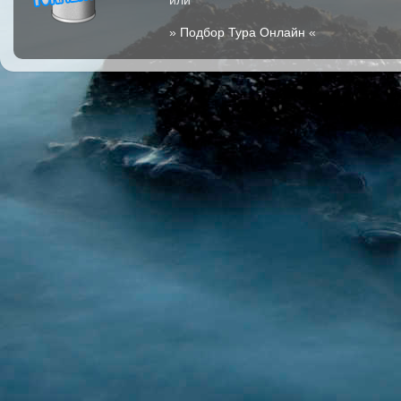
или
»
Подбор Тура Онлайн
«