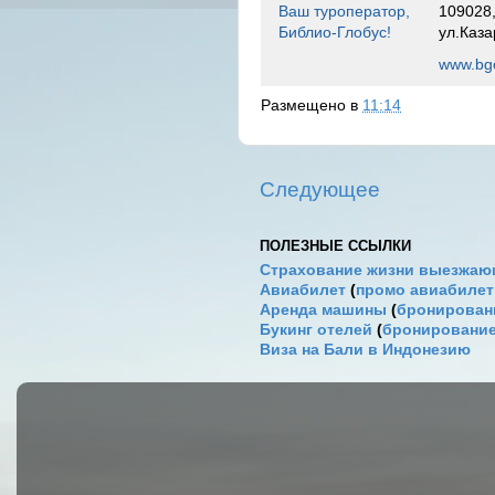
Ваш туроператор,
109028,
Библио-Глобус!
ул.Каза
www.bgo
Размещено в
11:14
Следующее
ПОЛЕЗНЫЕ ССЫЛКИ
Страхование жизни выезжаю
Авиабилет
(
промо авиабиле
Аренда машины
(
бронировани
Букинг отелей
(
бронирование
Виза на Бали в Индонезию