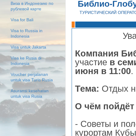
Библио-Глоб
Виза в Индонезию по
рублевой карте
ТУРИСТИЧЕСКИЙ ОПЕРАТ
Visa for Bali
Visa to Russia in
Ув
Indonesia
Visa untuk Jakarta
Компания Би
Visa ke Rusia di
участие
в сем
Indonesia
июня в 11:00
.
Voucher perjalanan
untuk visa Turis Rusia
Тема:
Отдых на
Asuransi kesehatan
untuk visa Rusia
О чём пойдёт
- Советы и по
курортам Кубы