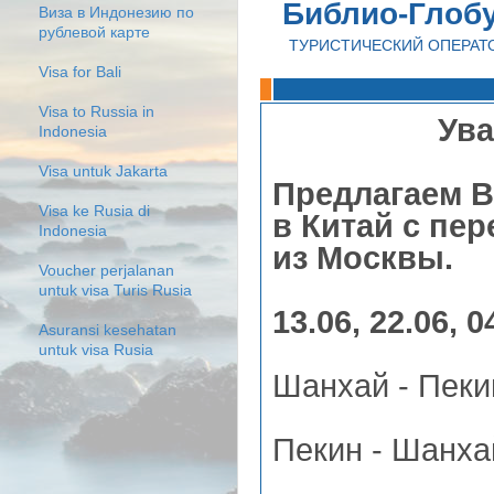
Библио-Глоб
Виза в Индонезию по
рублевой карте
ТУРИСТИЧЕСКИЙ ОПЕРАТ
Visa for Bali
Visa to Russia in
Ува
Indonesia
Visa untuk Jakarta
Предлагаем 
Visa ke Rusia di
в Китай с пе
Indonesia
из Москвы.
Voucher perjalanan
untuk visa Turis Rusia
13.06, 22.06, 0
Asuransi kesehatan
untuk visa Rusia
Шанхай - Пекин
Пекин - Шанха