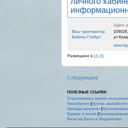
личного кабин
информационн
Адрес д
Ваш туроператор,
109028,
Библио-Глобус!
ул.Каза
www.bgo
Размещено в
16:36
Следующее
ПОЛЕЗНЫЕ ССЫЛКИ
Страхование жизни выезжаю
Авиабилет
(
промо авиабиле
Аренда машины
(
бронировани
Букинг отелей
(
бронирование
Виза на Бали в Индонезию