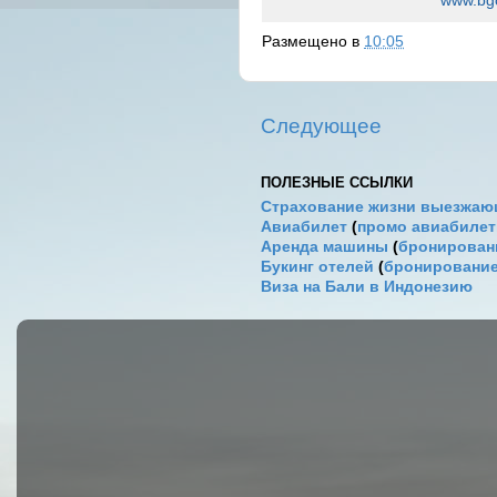
Размещено в
10:05
Следующее
ПОЛЕЗНЫЕ ССЫЛКИ
Страхование жизни выезжаю
Авиабилет
(
промо авиабиле
Аренда машины
(
бронировани
Букинг отелей
(
бронирование
Виза на Бали в Индонезию