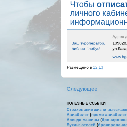
Чтобы
отписа
личного кабин
информационн
Адрес д
Ваш туроператор,
109028,
Библио-Глобус!
ул.Каза
www.bgo
Размещено в
12:13
Следующее
ПОЛЕЗНЫЕ ССЫЛКИ
Страхование жизни выезжаю
Авиабилет
(
промо авиабиле
Аренда машины
(
бронировани
Букинг отелей
(
бронирование