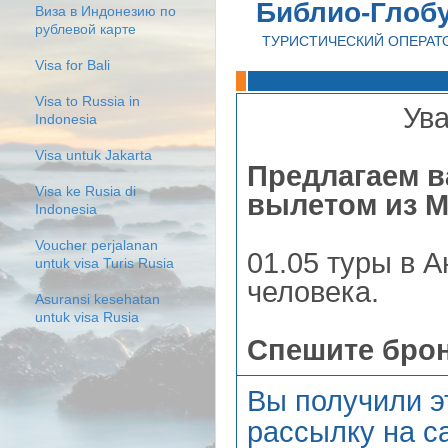
Библио-Глоб
Виза в Индонезию по
рублевой карте
ТУРИСТИЧЕСКИЙ ОПЕРАТ
Visa for Bali
Visa to Russia in
Ув
Indonesia
Visa untuk Jakarta
Предлагаем в
Visa ke Rusia di
вылетом из 
Indonesia
Voucher perjalanan
01.05 туры в 
untuk visa Turis Rusia
человека.
Asuransi kesehatan
untuk visa Rusia
Спешите бро
Вы получили э
рассылку на са