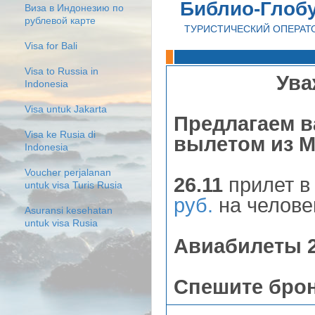
Библио-Глоб
Виза в Индонезию по
рублевой карте
ТУРИСТИЧЕСКИЙ ОПЕРАТ
Visa for Bali
Visa to Russia in
Ува
Indonesia
Visa untuk Jakarta
Предлагаем 
Visa ke Rusia di
вылетом из 
Indonesia
Voucher perjalanan
26.11
прилет в
untuk visa Turis Rusia
руб.
на челове
Asuransi kesehatan
untuk visa Rusia
Авиабилеты 2
Спешите брон