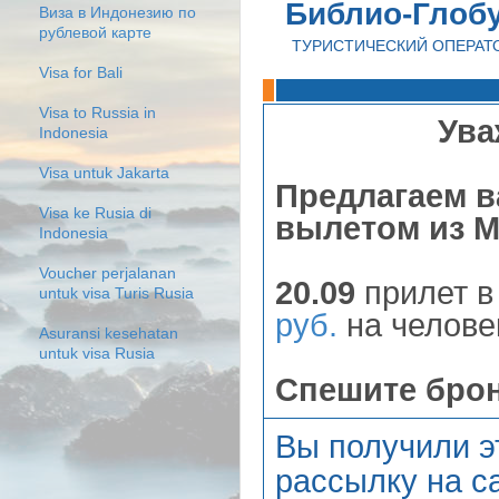
Библио-Глоб
Виза в Индонезию по
рублевой карте
ТУРИСТИЧЕСКИЙ ОПЕРАТ
Visa for Bali
Visa to Russia in
Ува
Indonesia
Visa untuk Jakarta
Предлагаем 
Visa ke Rusia di
вылетом из 
Indonesia
Voucher perjalanan
20.09
прилет в
untuk visa Turis Rusia
руб.
на челове
Asuransi kesehatan
untuk visa Rusia
Спешите бро
Вы получили э
рассылку на са