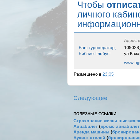
Чтобы
отписа
личного кабин
информационн
Адрес д
Ваш туроператор,
109028,
Библио-Глобус!
ул.Каза
www.bgo
Размещено в
23:05
Следующее
ПОЛЕЗНЫЕ ССЫЛКИ
Страхование жизни выезжаю
Авиабилет
(
промо авиабиле
Аренда машины
(
бронировани
Букинг отелей
(
бронирование