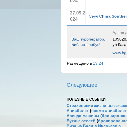
024
27.09.2
Сеул
China Souther
024
Адрес д
Ваш туроператор,
109028,
Библио-Глобус!
ул.Каза
www.bgo
Размещено в
19:24
Следующее
ПОЛЕЗНЫЕ ССЫЛКИ
Страхование жизни выезжаю
Авиабилет
(
промо авиабиле
Аренда машины
(
бронировани
Букинг отелей
(
бронирование
Виза на Бали в Индонезию