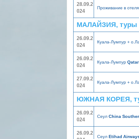
28.09.2
Проживание в отел
024
МАЛАЙЗИЯ, туры 
26.09.2
Куала-Лумпур + о.Л
024
26.09.2
Куала-Лумпур
Qatar
024
27.09.2
Куала-Лумпур + о.Л
024
ЮЖНАЯ КОРЕЯ, т
26.09.2
Сеул
China Souther
024
26.09.2
Сеул
Etihad Airway