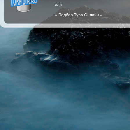
или
»
Подбор Тура Онлайн
«