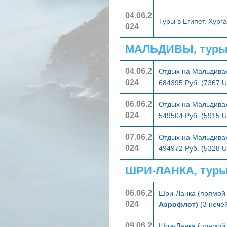
04.06.2
Туры в Египет. Хург
024
МАЛЬДИВЫ, туры
04.06.2
Отдых на Мальдивах
024
684395 Руб. (7367 
06.06.2
Отдых на Мальдивах
024
549504 Руб. (5915 
07.06.2
Отдых на Мальдивах
024
494972 Руб. (5328 
ШРИ-ЛАНКА, туры
06.06.2
Шри-Ланка (прямой 
024
Аэрофлот)
(3 ночей
09.06.2
Шри-Ланка (прямой 