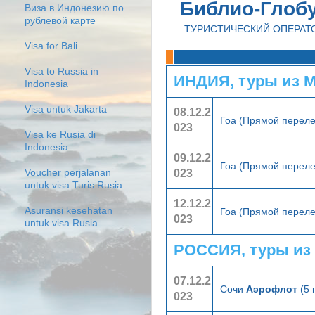
Библио-Глоб
Виза в Индонезию по
рублевой карте
ТУРИСТИЧЕСКИЙ ОПЕРАТ
Visa for Bali
Visa to Russia in
ИНДИЯ, туры из 
Indonesia
Visa untuk Jakarta
08.12.2
Гоа (Прямой перел
023
Visa ke Rusia di
Indonesia
09.12.2
Гоа (Прямой перел
023
Voucher perjalanan
untuk visa Turis Rusia
12.12.2
Asuransi kesehatan
Гоа (Прямой перел
023
untuk visa Rusia
РОССИЯ, туры из
07.12.2
Сочи
Аэрофлот
(5 
023