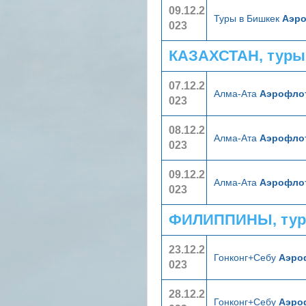
09.12.2
Туры в Бишкек
Аэр
023
КАЗАХСТАН, туры
07.12.2
Алма-Ата
Аэрофло
023
08.12.2
Алма-Ата
Аэрофло
023
09.12.2
Алма-Ата
Аэрофло
023
ФИЛИППИНЫ, тур
23.12.2
Гонконг+Себу
Аэроф
023
28.12.2
Гонконг+Себу
Аэроф