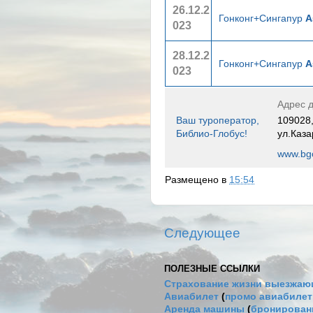
26.12.2
Гонконг+Сингапур
А
023
28.12.2
Гонконг+Сингапур
А
023
Адрес д
Ваш туроператор,
109028,
Библио-Глобус!
ул.Каза
www.bgo
Размещено в
15:54
Следующее
ПОЛЕЗНЫЕ ССЫЛКИ
Страхование жизни выезжаю
Авиабилет
(
промо авиабиле
Аренда машины
(
бронировани