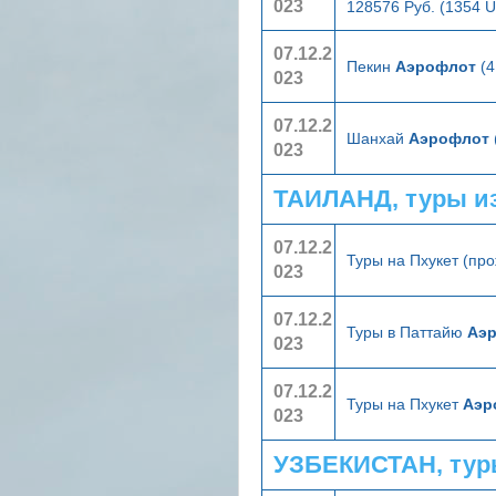
023
128576 Руб. (1354 
07.12.2
Пекин
Аэрофлот
(4
023
07.12.2
Шанхай
Аэрофлот
023
ТАИЛАНД, туры и
07.12.2
Туры на Пхукет (пр
023
07.12.2
Туры в Паттайю
Аэ
023
07.12.2
Туры на Пхукет
Аэр
023
УЗБЕКИСТАН, тур