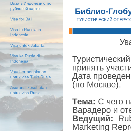
Виза в Индонезию по
рублевой карте
Библио-Глоб
Visa for Bali
ТУРИСТИЧЕСКИЙ ОПЕРАТ
Visa to Russia in
Indonesia
Ув
Visa untuk Jakarta
Visa ke Rusia di
Туристический
Indonesia
принять участ
Voucher perjalanan
Дата проведе
untuk visa Turis Rusia
(по Москве).
Asuransi kesehatan
untuk visa Rusia
Тема:
C чего 
Варадеро и о
Ведущий:
Rube
Marketing Repr