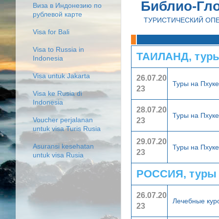
Библио-Гл
Виза в Индонезию по
рублевой карте
ТУРИСТИЧЕСКИЙ ОП
Visa for Bali
Visa to Russia in
ТАИЛАНД, тур
Indonesia
Visa untuk Jakarta
26.07.20
Туры на Пхук
23
Visa ke Rusia di
Indonesia
28.07.20
Туры на Пхук
23
Voucher perjalanan
untuk visa Turis Rusia
29.07.20
Asuransi kesehatan
Туры на Пхуке
23
untuk visa Rusia
РОССИЯ, туры
26.07.20
Лечебные кур
23