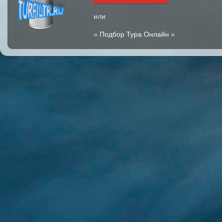
или
»
Подбор Тура Онлайн
«