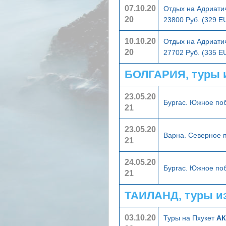
07.10.20
Отдых на Адриати
20
23800 Руб. (329 E
10.10.20
Отдых на Адриати
20
27702 Руб. (335 E
БОЛГАРИЯ, туры 
23.05.20
Бургас. Южное п
21
23.05.20
Варна. Северное
21
24.05.20
Бургас. Южное п
21
ТАИЛАНД, туры и
03.10.20
Туры на Пхукет
АК