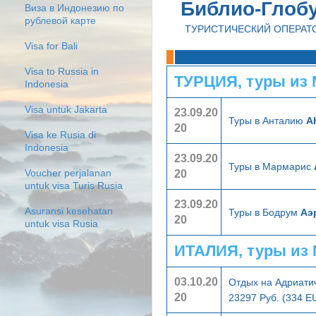
Библио-Глоб
Виза в Индонезию по
рублевой карте
ТУРИСТИЧЕСКИЙ ОПЕРАТ
Visa for Bali
Visa to Russia in
ТУРЦИЯ, туры из
Indonesia
Visa untuk Jakarta
23.09.20
Туры в Анталию
А
20
Visa ke Rusia di
Indonesia
23.09.20
Туры в Мармарис
20
Voucher perjalanan
untuk visa Turis Rusia
23.09.20
Asuransi kesehatan
Туры в Бодрум
Аэ
20
untuk visa Rusia
ИТАЛИЯ, туры из
03.10.20
Отдых на Адриати
20
23297 Руб. (334 E