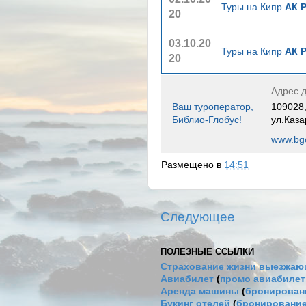
Туры на Кипр
АК 
20
03.10.20
Туры на Кипр
АК 
20
Адрес д
Ваш туроператор,
109028,
Библио-Глобус!
ул.Каза
www.bgo
Размещено в
14:51
Следующее
ПОЛЕЗНЫЕ ССЫЛКИ
Страхование жизни выезжаю
Авиабилет
(
промо авиабиле
Аренда машины
(
бронировани
Букинг отелей
(
бронирование