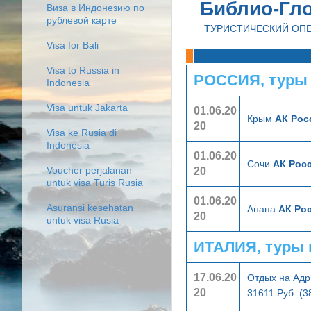
Библио-Гл
Виза в Индонезию по
рублевой карте
ТУРИСТИЧЕСКИЙ ОП
Visa for Bali
Visa to Russia in
РОССИЯ, туры
Indonesia
Visa untuk Jakarta
01.06.20
Крым
АК Рос
20
Visa ke Rusia di
Indonesia
01.06.20
Сочи
АК Росс
20
Voucher perjalanan
untuk visa Turis Rusia
01.06.20
Asuransi kesehatan
Анапа
АК Ро
20
untuk visa Rusia
ИТАЛИЯ, туры 
17.06.20
Отдых на Адр
20
31611 Руб. (