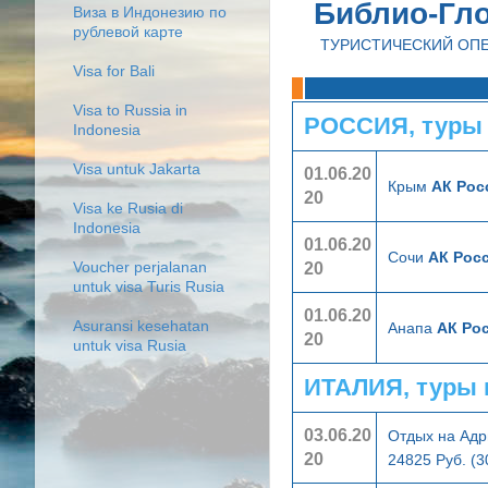
Библио-Гл
Виза в Индонезию по
рублевой карте
ТУРИСТИЧЕСКИЙ ОП
Visa for Bali
Visa to Russia in
РОССИЯ, туры
Indonesia
Visa untuk Jakarta
01.06.20
Крым
АК Рос
20
Visa ke Rusia di
Indonesia
01.06.20
Сочи
АК Росс
20
Voucher perjalanan
untuk visa Turis Rusia
01.06.20
Asuransi kesehatan
Анапа
АК Ро
20
untuk visa Rusia
ИТАЛИЯ, туры 
03.06.20
Отдых на Адр
20
24825 Руб. (