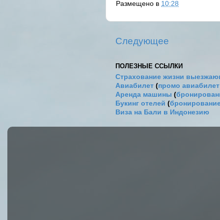
Размещено в
10:28
Следующее
ПОЛЕЗНЫЕ ССЫЛКИ
Страхование жизни выезжаю
Авиабилет
(
промо авиабиле
Аренда машины
(
бронировани
Букинг отелей
(
бронирование
Виза на Бали в Индонезию