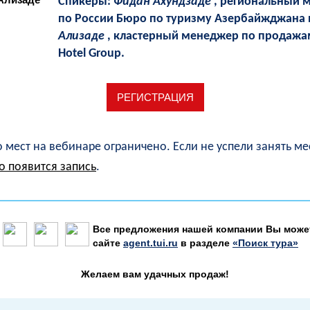
Спикеры:
Фидан Ахундзаде
, региональный 
по России Бюро по туризму Азербайжджана
Ализаде
, кластерный менеджер по продажа
Hotel Group.
РЕГИСТРАЦИЯ
 мест на вебинаре ограничено. Если не успели занять ме
о появится запись
.
Все предложения нашей компании Вы может
сайте
agent.tui.ru
в разделе
«Поиск тура»
Желаем вам удачных продаж!