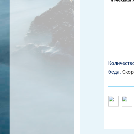
Количество
беда.
Скор