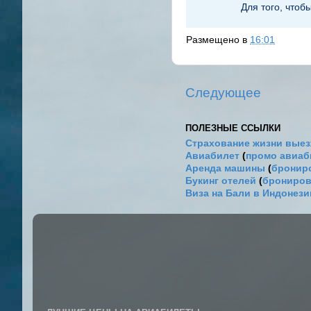
Для того, чтоб
Размещено в
16:01
Следующее
ПОЛЕЗНЫЕ ССЫЛКИ
Страхование жизни выез
Авиабилет
(
промо авиа
Аренда машины
(
брониро
Букинг отелей
(
брониров
Виза на Бали в Индонез