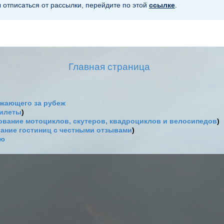
ы отписаться от рассылки, перейдите по этой
ссылке
.
Главная страница
жающего за рубеж
билеты
)
вание мотоциклов, скутеров, квадроциклов и велосипедов
)
ание гостиниц с честными отзывами
)
ию