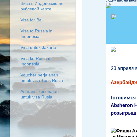
Ждём вас на веби
Виза в Индонезию по
рублевой карте
Visa for Bali
Visa to Russia in
Indonesia
Visa untuk Jakarta
Visa ke Rusia di
Indonesia
23 апреля 
Voucher perjalanan
untuk visa Turis Rusia
Азербайдж
Asuransi kesehatan
untuk visa Rusia
Готовимся
Absheron H
розыгрыш 