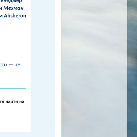
менеджер
 и
Мехман
м Absheron
сто — не
е найти на