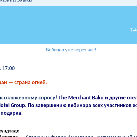
наре в 17:00 (Мск)
+7-4
в 17:00
ан — страна огней.
 к отложенному спросу!
The Merchant Baku и другие оте
otel Group.
По завершению вебинара всех участников ж
подарка!