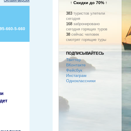
Онлайн-версия
↑ Скидки до 70% ↑
383
туристов улетели
сегодня
168
забронировано
95-660-5-660
сегодня горящих туров
38
сейчас человек
смотрят горящие туры
ПОДПИСЫВАЙТЕСЬ
Твиттер
ВКонтакте
Фейсбук
Инстаграм
Одноклассники
ли
дет