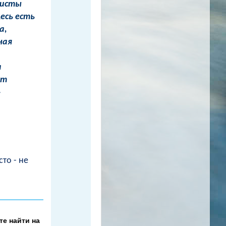
ристы
есь есть
а,
ная
а
ет
»
то - не
е найти на