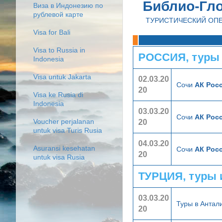
Библио-Гл
Виза в Индонезию по
рублевой карте
ТУРИСТИЧЕСКИЙ ОП
Visa for Bali
Visa to Russia in
РОССИЯ, туры
Indonesia
Visa untuk Jakarta
02.03.20
Сочи
АК Росс
20
Visa ke Rusia di
Indonesia
03.03.20
Сочи
АК Росс
20
Voucher perjalanan
untuk visa Turis Rusia
04.03.20
Asuransi kesehatan
Сочи
АК Росс
20
untuk visa Rusia
ТУРЦИЯ, туры 
03.03.20
Туры в Анта
20