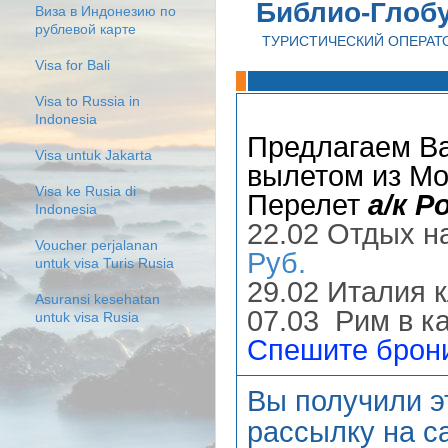
Библио-Глоб
Виза в Индонезию по
рублевой карте
ТУРИСТИЧЕСКИЙ ОПЕРАТ
Visa for Bali
Visa to Russia in
Indonesia
Предлагаем В
Visa untuk Jakarta
вылетом из Мо
Visa ke Rusia di
Перелет
а/к Р
Indonesia
22.02 Отдых н
Voucher perjalanan
Руб.
untuk visa Turis Rusia
29.02 Италия 
Asuransi kesehatan
07.03 Рим в 
untuk visa Rusia
Спешите брони
Вы получили э
рассылку на са