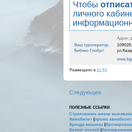
Чтобы
отписа
личного кабин
информационн
Адрес д
Ваш туроператор,
109028,
Библио-Глобус!
ул.Каза
www.bgo
Размещено в
11:53
Следующее
ПОЛЕЗНЫЕ ССЫЛКИ
Страхование жизни выезжаю
Авиабилет
(
промо авиабиле
Аренда машины
(
бронировани
Букинг отелей
(
бронирование