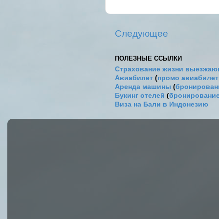
Следующее
ПОЛЕЗНЫЕ ССЫЛКИ
Страхование жизни выезжаю
Авиабилет
(
промо авиабиле
Аренда машины
(
бронировани
Букинг отелей
(
бронирование
Виза на Бали в Индонезию