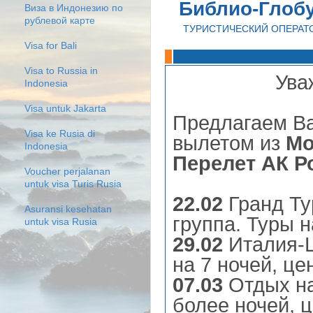
Библио-Глоб
Виза в Индонезию по
рублевой карте
ТУРИСТИЧЕСКИЙ ОПЕРАТ
Visa for Bali
Visa to Russia in
Ува
Indonesia
Visa untuk Jakarta
Предлагаем В
Visa ke Rusia di
вылетом из
Мо
Indonesia
Перелет АК Р
Voucher perjalanan
untuk visa Turis Rusia
22.02
Гранд Ту
Asuransi kesehatan
группа. Туры н
untuk visa Rusia
29.02
Италия-Ш
на 7 ночей, ц
07.03
Отдых на
более ночей, 