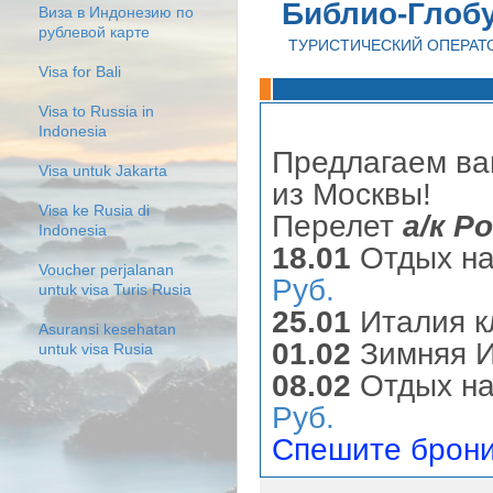
Библио-Глоб
Виза в Индонезию по
рублевой карте
ТУРИСТИЧЕСКИЙ ОПЕРАТ
Visa for Bali
Visa to Russia in
Indonesia
Предлагаем в
Visa untuk Jakarta
из Москвы!
Visa ke Rusia di
Перелет
а/к Р
Indonesia
18.01
Отдых на
Voucher perjalanan
Руб.
untuk visa Turis Rusia
25.01
Италия к
Asuransi kesehatan
01.02
Зимняя И
untuk visa Rusia
08.02
Отдых на
Руб.
Спешите брони