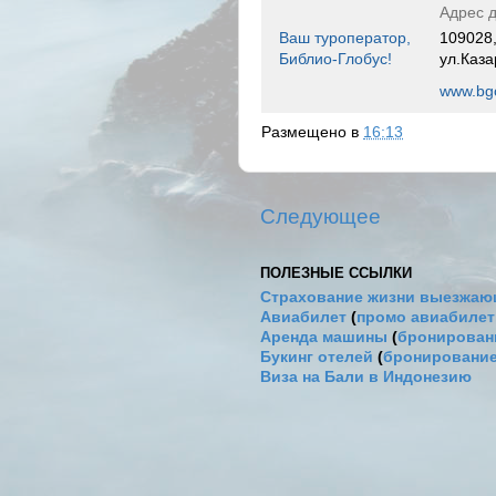
Адрес д
Ваш туроператор,
109028,
Библио-Глобус!
ул.Каза
www.bgo
Размещено в
16:13
Следующее
ПОЛЕЗНЫЕ ССЫЛКИ
Страхование жизни выезжаю
Авиабилет
(
промо авиабиле
Аренда машины
(
бронировани
Букинг отелей
(
бронирование
Виза на Бали в Индонезию