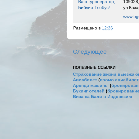
Ваш туроператор,
109028,
Библио-Глобус!
ул.Каза
www.bgo
Размещено в
12:36
Следующее
ПОЛЕЗНЫЕ ССЫЛКИ
Страхование жизни выезжаю
Авиабилет
(
промо авиабиле
Аренда машины
(
бронировани
Букинг отелей
(
бронирование
Виза на Бали в Индонезию