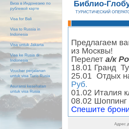
Библио-Глоб
Виза в Индонезию по
рублевой карте
ТУРИСТИЧЕСКИЙ ОПЕРАТ
Visa for Bali
Visa to Russia in
Indonesia
Предлагаем в
Visa untuk Jakarta
из Москвы!
Visa ke Rusia di
Перелет
а/к Р
Indonesia
18.01 Гранд Т
Voucher perjalanan
25.01 Отдых н
untuk visa Turis Rusia
Руб.
Asuransi kesehatan
01.02 Италия 
untuk visa Rusia
08.02 Шоппинг
Спешите брони
Адрес д