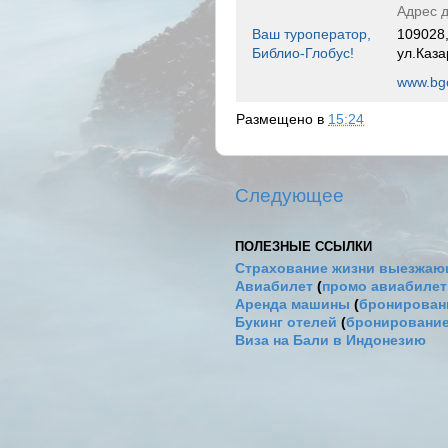
Адрес д
Ваш туроператор,
109028,
Библио-Глобус!
ул.Каза
www.bgo
Размещено в
15:24
Следующее
ПОЛЕЗНЫЕ ССЫЛКИ
Страхование жизни выезжаю
Авиабилет
(
промо авиабиле
Аренда машины
(
бронировани
Букинг отелей
(
бронирование
Виза на Бали в Индонезию