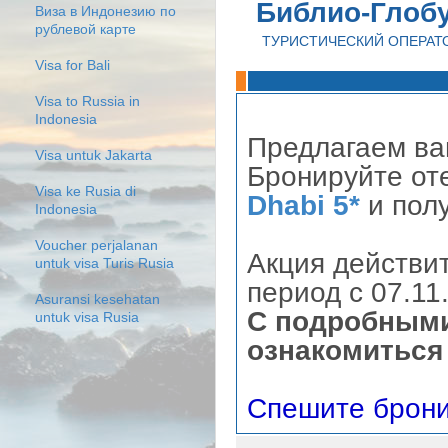
Библио-Глоб
Виза в Индонезию по
рублевой карте
ТУРИСТИЧЕСКИЙ ОПЕРАТ
Visa for Bali
Visa to Russia in
Indonesia
Предлагаем в
Visa untuk Jakarta
Бронируйте от
Visa ke Rusia di
Dhabi 5*
и пол
Indonesia
Voucher perjalanan
Акция действи
untuk visa Turis Rusia
период с 07.11
Asuransi kesehatan
С подробными
untuk visa Rusia
ознакомитьс
Спешите брони