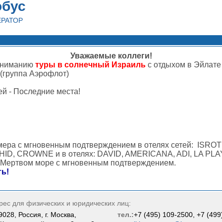
обус
ЕРАТОР
Уважаемые коллеги!
вниманию
туры в солнечный Израиль
с отдыхом в Эйлате
 (группа Аэрофлот)
ей - Последние места!
ера с мгновенным подтверждением в отелях сетей: ISROT
ID, CROWNE и в отелях: DAVID, AMERICANA, ADI, LA PLA
а Мертвом море с мгновенным подтверждением.
ь!
рес для физических и юридических лиц:
9028, Россия, г. Москва,
тел.:
+7 (495) 109-2500, +7 (499