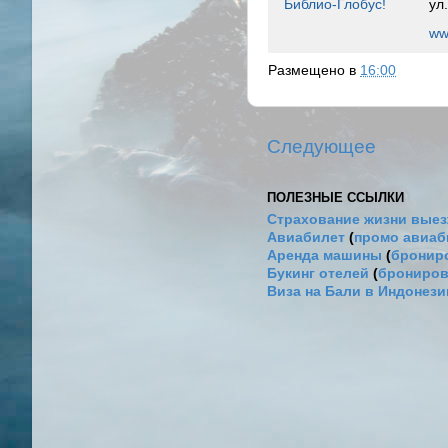
Библио-Глобус!
ул
ww
Размещено в
16:00
Следующее
ПОЛЕЗНЫЕ ССЫЛКИ
Страхование жизни выез
Авиабилет
(
промо авиа
Аренда машины
(
брониро
Букинг отелей
(
брониров
Виза на Бали в Индонез