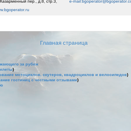
.Казарменный пер., д.8, стр.3,
e-mail:bgoperator@bgoperator.
w.bgoperator.ru
Главная страница
жающего за рубеж
билеты
)
вание мотоциклов, скутеров, квадроциклов и велосипедов
)
ание гостиниц с честными отзывами
)
ию