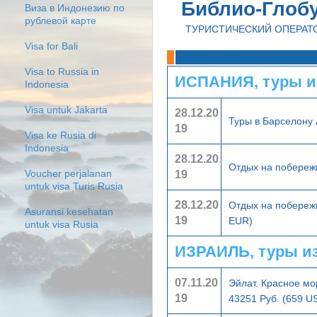
Библио-Глоб
Виза в Индонезию по
рублевой карте
ТУРИСТИЧЕСКИЙ ОПЕРАТ
Visa for Bali
Visa to Russia in
ИСПАНИЯ, туры и
Indonesia
Visa untuk Jakarta
28.12.20
Туры в Барселону
19
Visa ke Rusia di
Indonesia
28.12.20
Отдых на побереж
19
Voucher perjalanan
untuk visa Turis Rusia
28.12.20
Отдых на побереж
Asuransi kesehatan
19
EUR)
untuk visa Rusia
ИЗРАИЛЬ, туры и
07.11.20
Эйлат. Красное мо
19
43251 Руб. (659 U