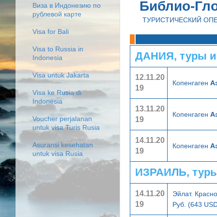
Библио-Гл
Виза в Индонезию по
рублевой карте
ТУРИСТИЧЕСКИЙ ОП
Visa for Bali
Visa to Russia in
ДАНИЯ, туры и
Indonesia
Visa untuk Jakarta
12.11.20
Копенгаген
А
19
Visa ke Rusia di
Indonesia
13.11.20
Копенгаген
А
19
Voucher perjalanan
untuk visa Turis Rusia
14.11.20
Asuransi kesehatan
Копенгаген
А
19
untuk visa Rusia
ИЗРАИЛЬ, туры
14.11.20
Эйлат. Красн
19
Руб. (643 USD