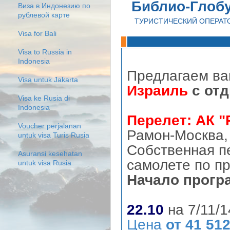
Библио-Глоб
Виза в Индонезию по
рублевой карте
ТУРИСТИЧЕСКИЙ ОПЕРАТ
Visa for Bali
Visa to Russia in
Indonesia
Предлагаем в
Visa untuk Jakarta
Израиль
с от
Visa ke Rusia di
Indonesia
Перелет: АК "
Voucher perjalanan
Рамон-Москва,
untuk visa Turis Rusia
Собственная п
Asuransi kesehatan
самолете по п
untuk visa Rusia
Начало прогр
22.10
на 7/11/1
Цена
от 41 512