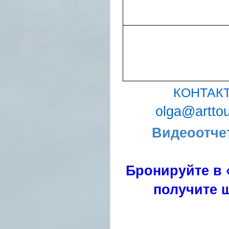
КОНТАК
olga@arttou
Видеоотче
Бронируйте в 
получите ш