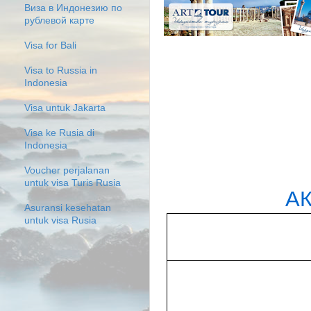
Виза в Индонезию по
рублевой карте
Visa for Bali
Visa to Russia in
Indonesia
Visa untuk Jakarta
Visa ke Rusia di
Indonesia
Voucher perjalanan
untuk visa Turis Rusia
А
Asuransi kesehatan
untuk visa Rusia