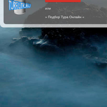
или
»
Подбор Тура Онлайн
«