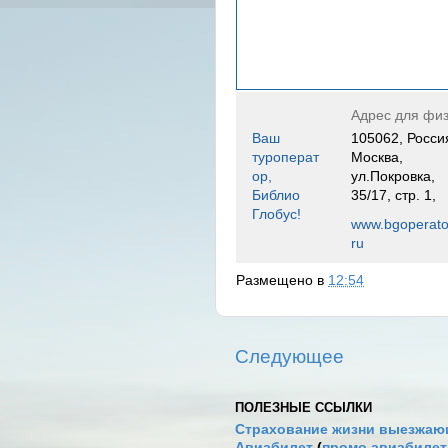
Адрес для физ
Ваш
105062, Росси
туроперат
Москва,
ор,
ул.Покровка,
Библио
35/17, стр. 1,
Глобус!
www.bgoperato
ru
Размещено в
12:54
Следующее
ПОЛЕЗНЫЕ ССЫЛКИ
Страхование жизни выезжаю
Авиабилет
(
промо авиабиле