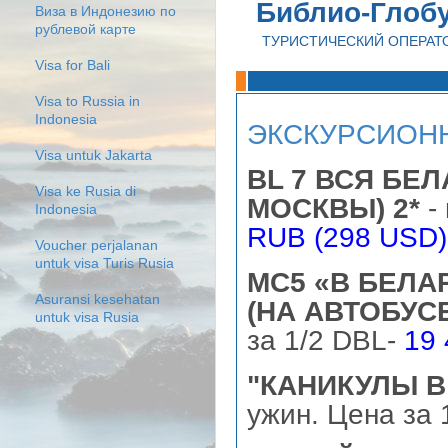
Библио-Глоб
Виза в Индонезию по
рублевой карте
ТУРИСТИЧЕСКИЙ ОПЕРАТ
Visa for Bali
Visa to Russia in
Indonesia
ЭКСКУРСИОН
Visa untuk Jakarta
BL 7 ВСЯ БЕЛ
Visa ke Rusia di
МОСКВЫ) 2*
- 
Indonesia
RUB (298 USD)
Voucher perjalanan
untuk visa Turis Rusia
MC5 «В БЕЛА
Asuransi kesehatan
(НА АВТОБУС
untuk visa Rusia
за 1/2 DBL-
19
"КАНИКУЛЫ В
ужин. Цена за 