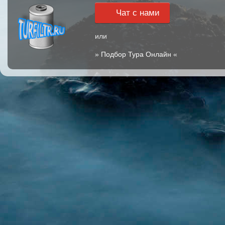
Чат с нами
или
»
Подбор Тура Онлайн
«