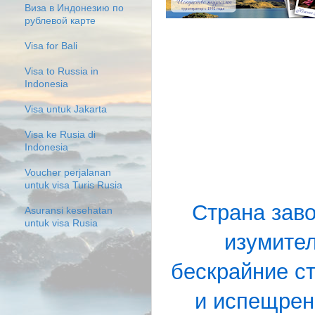
Виза в Индонезию по
рублевой карте
Visa for Bali
Visa to Russia in
Indonesia
Visa untuk Jakarta
Visa ke Rusia di
Indonesia
Voucher perjalanan
untuk visa Turis Rusia
Страна зав
Asuransi kesehatan
untuk visa Rusia
изумител
бескрайние ст
и испещрен