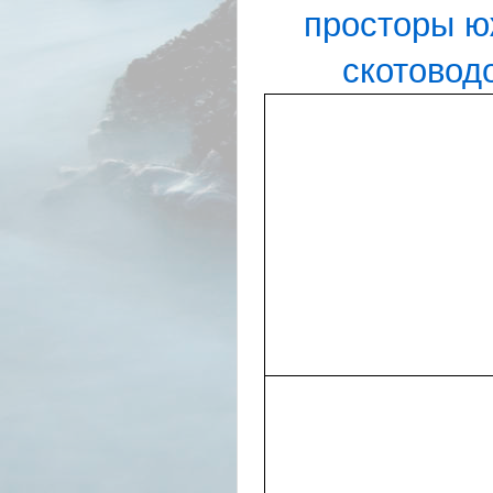
просторы ю
скотовод