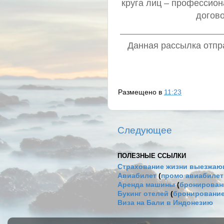
круга лиц – профессио
догов
Данная рассылка отпра
Размещено в
11:23
Следующее
ПОЛЕЗНЫЕ ССЫЛКИ
Страхование жизни выезжаю
Авиабилет
(
промо авиабиле
Аренда машины
(
бронировани
Букинг отелей
(
бронирование
Виза на Бали в Индонезию