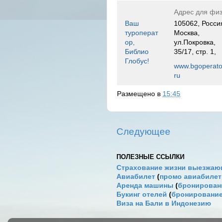
Адрес для физ
Ваш
105062, Росси
туроперат
Москва,
ор,
ул.Покровка,
Библио
35/17, стр. 1,
Глобус!
www.bgoperato
ru
Размещено в
15:45
Следующее
ПОЛЕЗНЫЕ ССЫЛКИ
Страхование жизни выезжаю
Авиабилет
(
промо авиабиле
Аренда машины
(
бронировани
Букинг отелей
(
бронирование
Виза на Бали в Индонезию