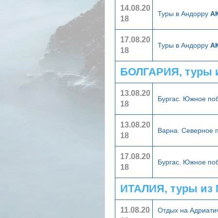
14.08.20
Туры в Андорру
АК
18
17.08.20
Туры в Андорру
АК
18
БОЛГАРИЯ, туры 
13.08.20
Бургас. Южное п
18
13.08.20
Варна. Северное
18
17.08.20
Бургас. Южное п
18
ИТАЛИЯ, туры из
11.08.20
Отдых на Адриати