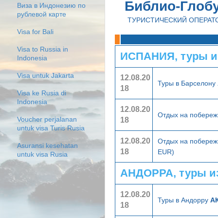
Библио-Глоб
Виза в Индонезию по
рублевой карте
ТУРИСТИЧЕСКИЙ ОПЕРАТ
Visa for Bali
Visa to Russia in
ИСПАНИЯ, туры и
Indonesia
Visa untuk Jakarta
12.08.20
Туры в Барселону
18
Visa ke Rusia di
Indonesia
12.08.20
Отдых на побереж
18
Voucher perjalanan
untuk visa Turis Rusia
12.08.20
Отдых на побереж
Asuransi kesehatan
18
EUR)
untuk visa Rusia
АНДОРРА, туры и
12.08.20
Туры в Андорру
АК
18