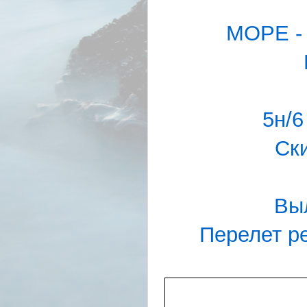
МОРЕ -
5н/6
Ск
Выл
Перелет ре