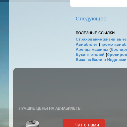
Следующее
ПОЛЕЗНЫЕ ССЫЛКИ
Страхование жизни выез
Авиабилет
(
промо авиа
Аренда машины
(
брониро
Букинг отелей
(
брониров
Виза на Бали в Индонез
ЛУЧШИЕ ЦЕНЫ НА АВИАБИЛЕТЫ
Чат с нами