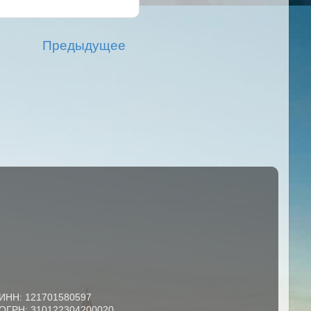
Предыдущее
ИНН: 121701580597
ОГРН: 310122304200020