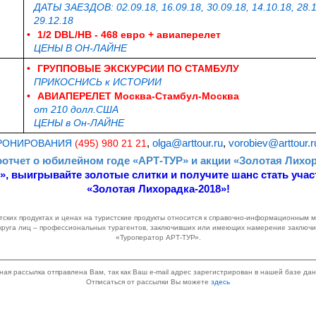
ДАТЫ ЗАЕЗДОВ: 02.09.18, 16.09.18, 30.09.18, 14.10.18, 28.10
29.12.18
•
1/2 DBL/НB - 468 евро + авиаперелет
ЦЕНЫ В ОН-ЛАЙНЕ
•
ГРУППОВЫЕ ЭКСКУРСИИ ПО СТАМБУЛУ
ПРИКОСНИСЬ к ИСТОРИИ
•
АВИАПЕРЕЛЕТ Москва-Стамбул-Москва
от 210 долл.США
ЦЕНЫ в Он-ЛАЙНЕ
БРОНИРОВАНИЯ
(495) 980 21 21
,
olga@arttour.ru
,
vorobiev@arttour.r
отчет о юбилейном годе «АРТ-ТУР» и акции «Золотая Лихо
», выигрывайте золотые слитки и получите шанс стать учас
«Золотая Лихорадка-2018»!
ских продуктах и ценах на туристские продукты относится к справочно-информационным
круга лиц – профессиональных турагентов, заключивших или имеющих намерение заключи
«Туроператор АРТ-ТУР».
ная рассылка отправлена Вам, так как Ваш e-mail адрес зарегистрирован в нашей базе дан
Отписаться от рассылки Вы можете
здесь