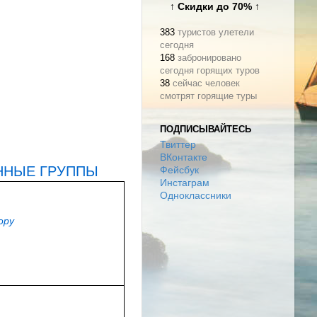
↑ Скидки до 70% ↑
383
туристов улетели
сегодня
168
забронировано
ООО «Туроператор АРТ-ТУР»
сегодня горящих туров
Тел: (495) 980-21-21
38
сейчас человек
olga@arttour.ru
www.arttour.ru
смотрят горящие туры
ул. Каланчевская, д. 13
ПОДПИСЫВАЙТЕСЬ
Твиттер
ВКонтакте
ННЫЕ ГРУППЫ
Фейсбук
Инстаграм
Одноклассники
ору