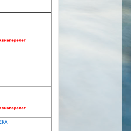
 авиаперелет
 авиаперелет
ЕКА