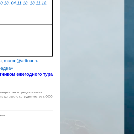
.18, 04.11.18, 18.11.18,
u
,
maroc@arttour.ru
радка»
тником ежегодного тура
 материалам и предназначена
ть договор о сотрудничестве с ООО
ных.