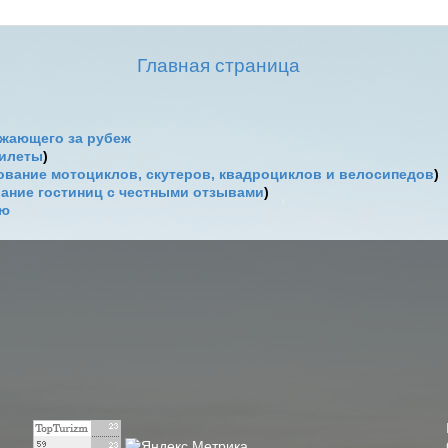
Главная страница
жающего за рубеж
билеты
)
вание мотоциклов, скутеров, квадроциклов и велосипедов
)
ание гостиниц с честными отзывами
)
ию