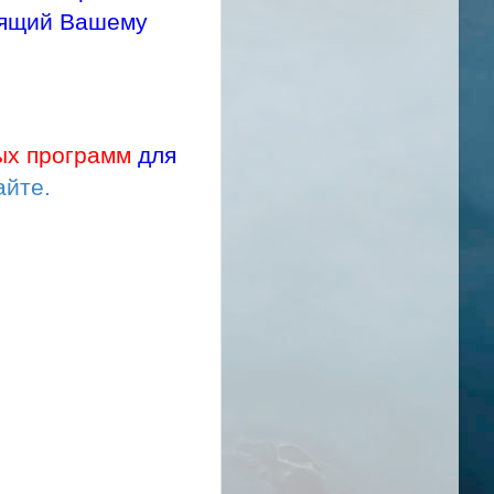
дящий Вашему
ых программ
для
айте.