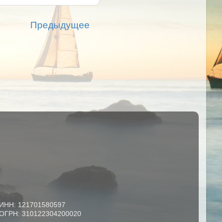
Предыдущее
ИНН: 121701580597
ОГРН: 310122304200020