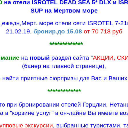
О
на отели ISROTEL DEAD SEA 5* DLX и IS
SUP на Мертвом море
ежедн,Мерт. море отели сети ISROTEL,7-21н
21.02.19,
бронир.до 15.08
от 70 718 руб
*************
имание
на
новый
раздел сайта
"
АКЦИИ, СК
(банер на главной странице),
 найти приятные сюрпризы для Вас и Ваших
*************
что при бронировании отелей Герцлии, Нетан
 в "корзине услуг" в он-лайне Вы имеете в
упповые экскурсии
,
выбранные туристами,
т