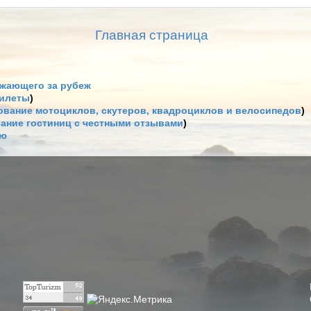
Главная страница
жающего за рубеж
билеты
)
вание мотоциклов, скутеров, квадроциклов и велосипедов
)
ание гостиниц с честными отзывами
)
ию