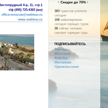
↑ Скидки до 70% ↑
Чистопрудный б-р, 11, стр.1
т/ф (495) 725-4365 (мн)
383
туристов улетели
office-moscow@veditour.ru
сегодня
www.veditour.ru
168
забронировано
сегодня горящих туров
38
сейчас человек
смотрят горящие туры
ПОДПИСЫВАЙТЕСЬ
Твиттер
ВКонтакте
Фейсбук
Инстаграм
Одноклассники