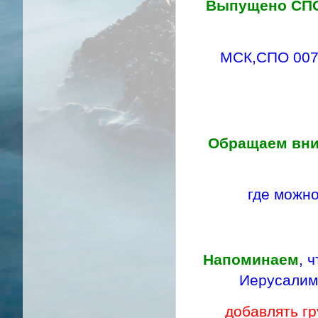
Выпущено СП
МСК,СПО 007,
Обращаем вн
где можно
Напоминаем
, 
Иерусалима
добавлять гр