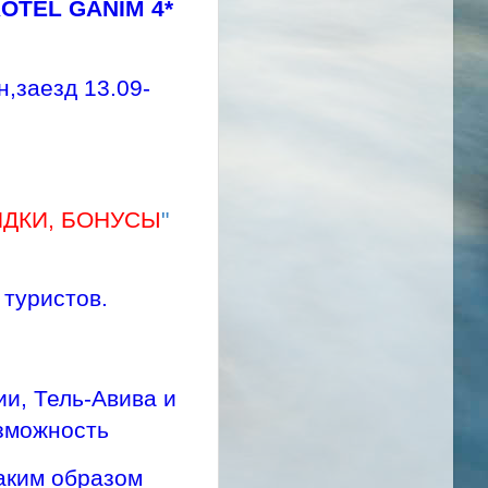
ROTEL GANIM 4*
,заезд 13.09-
ИДКИ, БОНУСЫ
"
 туристов.
ии, Тель-Авива и
озможность
аким образом