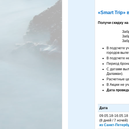
«Smart Trip»
Получи скидку на
Забр
Забр
Забр
В подсчете у
городов выле
В подсчете н
Период брон
С датами выл
Даламан).
Расчетные це
В Акции не уч
Дата провед
Дата
09.05.18-16.05.18
(8 дней / 7 ночей)
из Санкт-Петерб