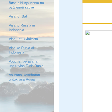
Виза в Индонезию по
рублевой карте
Visa for Bali
Visa to Russia in
Indonesia
Visa untuk Jakarta
Visa ke Rusia di
Indonesia
Voucher perjalanan
untuk visa Turis Rusia
Asuransi kesehatan
untuk visa Rusia