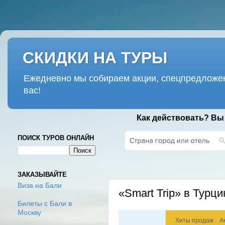
СКИДКИ НА ТУРЫ
Ежедневно мы собираем акции, спецпредложен
вас!
Как действовать? Вы
ПОИСК ТУРОВ ОНЛАЙН
ПОНЕДЕЛЬНИК, 9 АПРЕЛЯ 2018 Г
ЗАКАЗЫВАЙТЕ
Виза на Бали
«Smart Trip» в Турц
Билеты с Бали в
Москву
Хиты продаж
А