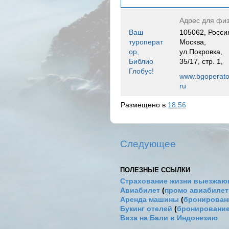
Адрес для физ
Ваш
105062, Росси
туроперат
Москва,
ор,
ул.Покровка,
Библио
35/17, стр. 1,
Глобус!
www.bgoperato
ru
Размещено в
18:56
Следующее
ПОЛЕЗНЫЕ ССЫЛКИ
Страхование жизни выезжаю
Авиабилет
(
промо авиабиле
Аренда машины
(
бронировани
Букинг отелей
(
бронирование
Виза на Бали в Индонезию