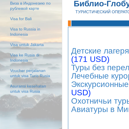
Библио-Глоб
Виза в Индонезию по
рублевой карте
ТУРИСТИЧЕСКИЙ ОПЕРАТ
Visa for Bali
Visa to Russia in
Indonesia
Visa untuk Jakarta
Детские лагеря
Visa ke Rusia di
(171 USD)
Indonesia
Туры без пере
Voucher perjalanan
Лечебные курор
untuk visa Turis Rusia
Экскурсионные
Asuransi kesehatan
USD)
untuk visa Rusia
Охотничьи тур
Авиатуры в Ми