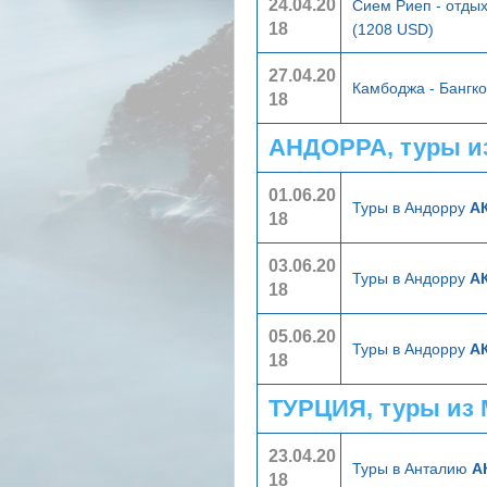
24.04.20
Сием Риеп - отдых
18
(1208 USD)
27.04.20
Камбоджа - Бангк
18
АНДОРРА, туры и
01.06.20
Туры в Андорру
АК
18
03.06.20
Туры в Андорру
АК
18
05.06.20
Туры в Андорру
АК
18
ТУРЦИЯ, туры из
23.04.20
Туры в Анталию
А
18