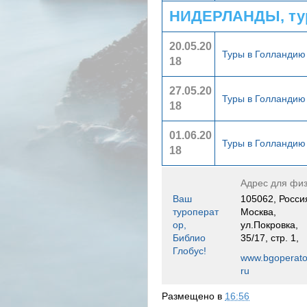
НИДЕРЛАНДЫ, ту
20.05.20
Туры в Голланди
18
27.05.20
Туры в Голланди
18
01.06.20
Туры в Голланди
18
Адрес для физ
Ваш
105062, Росси
туроперат
Москва,
ор,
ул.Покровка,
Библио
35/17, стр. 1,
Глобус!
www.bgoperato
ru
Размещено в
16:56