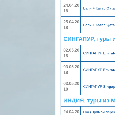
24.04.20
Бали + Катар
Qata
18
25.04.20
Бали + Катар
Qata
18
СИНГАПУР, туры 
02.05.20
СИНГАПУР
Emirat
18
03.05.20
СИНГАПУР
Emirat
18
03.05.20
СИНГАПУР
Singap
18
ИНДИЯ, туры из 
24.04.20
Гоа (Прямой пере