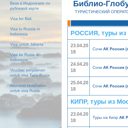
Библио-Глоб
Виза в Индонезию по
рублевой карте
ТУРИСТИЧЕСКИЙ ОПЕРАТ
Visa for Bali
Visa to Russia in
РОССИЯ, туры из
Indonesia
Visa untuk Jakarta
23.04.20
Сочи
АК Россия (
18
Visa ke Rusia di
Indonesia
24.04.20
Сочи
АК Россия (
18
Voucher perjalanan
untuk visa Turis Rusia
25.04.20
Asuransi kesehatan
Сочи
АК Россия (
18
untuk visa Rusia
КИПР, туры из Мо
23.04.20
Туры на Кипр
АК 
18