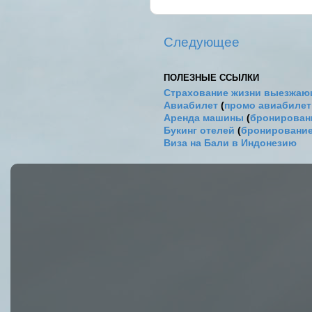
Следующее
ПОЛЕЗНЫЕ ССЫЛКИ
Страхование жизни выезжаю
Авиабилет
(
промо авиабиле
Аренда машины
(
бронировани
Букинг отелей
(
бронирование
Виза на Бали в Индонезию