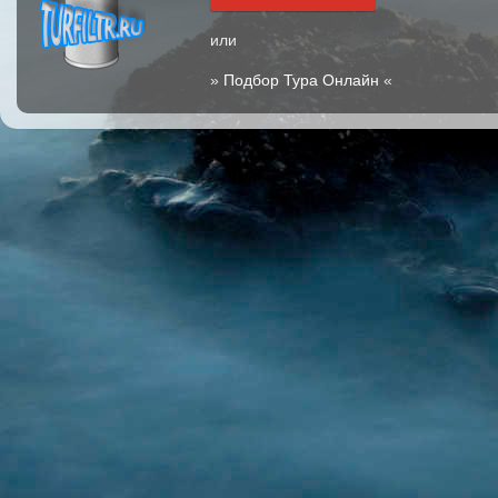
или
»
Подбор Тура Онлайн
«