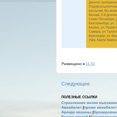
Данное сообщение 
Подписаться/отпис
рассылки, Вы мож
Москва, 5-й Донско
Санкт-Петербург, у
Екатеринбург, ул. 
Казань, ул. Право-
Самара, ул. Галакт
Краснодар, ул .Кра
Уфа, Карла Маркса 
Размещено в
11:32
Следующее
ПОЛЕЗНЫЕ ССЫЛКИ
Страхование жизни выезжаю
Авиабилет
(
промо авиабиле
Аренда машины
(
бронировани
Букинг отелей
(
бронирование