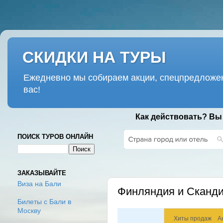
СКИДКИ НА ТУРЫ
Ежедневно мы собираем акции, спецпредложен
вас!
Как действовать? Вы
ПОИСК ТУРОВ ОНЛАЙН
ПЯТНИЦА, 16 МАРТА 2018 Г.
ЗАКАЗЫВАЙТЕ
Виза на Бали
Финляндия и Скандин
Билеты с Бали в
Москву
Хиты продаж
А