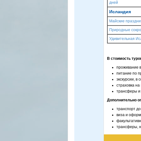
дней
Исландия
Майские праздник
Природные сокро
Удивительная Ис
В стоимость туро
проживание в
питание по п
экскурсии, в 
страховка на
трансферы и
Дополнительно о
транспорт до
виза и оформ
факультативн
трансферы, н