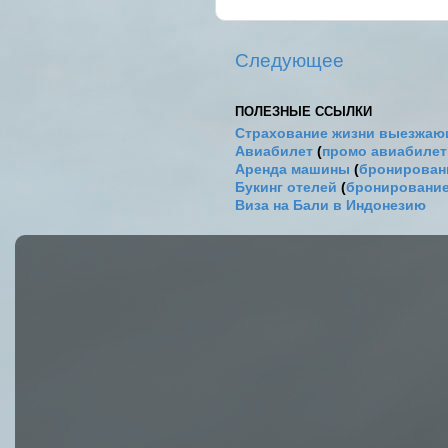
Следующее
ПОЛЕЗНЫЕ ССЫЛКИ
Страхование жизни выезжаю
Авиабилет
(
промо авиабиле
Аренда машины
(
бронировани
Букинг отелей
(
бронирование
Виза на Бали в Индонезию