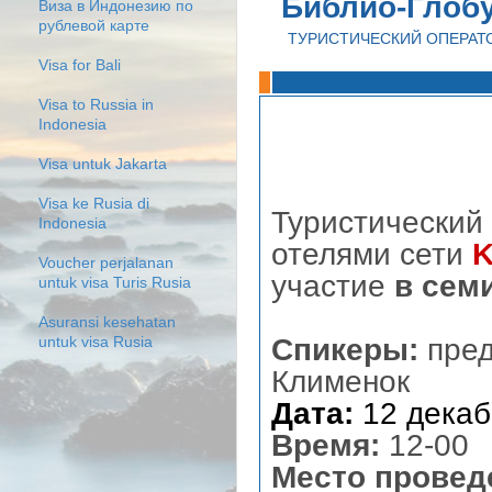
Библио-Глоб
Виза в Индонезию по
рублевой карте
ТУРИСТИЧЕСКИЙ ОПЕРАТ
Visa for Bali
Visa to Russia in
Indonesia
Visa untuk Jakarta
Visa ke Rusia di
Туристический
Indonesia
отелями сети
K
Voucher perjalanan
участие
в сем
untuk visa Turis Rusia
Asuransi kesehatan
Спикеры:
пред
untuk visa Rusia
Клименок
Дата:
12 декаб
Время:
12-00
Место провед