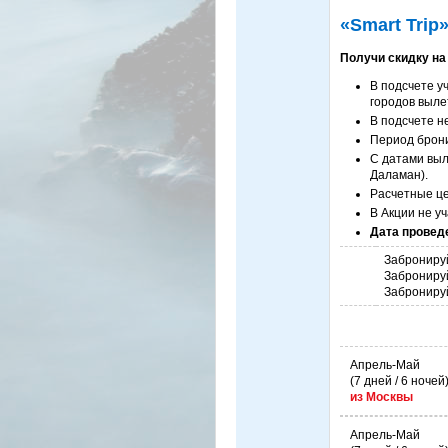
«Smart Trip
Получи скидку на
В подсчете у
городов выле
В подсчете н
Период брон
С датами выл
Даламан).
Расчетные це
В Акции не уч
Дата провед
Забронируй
Забронируй
Забронируй
Апрель-Май
(7 дней / 6 ночей
из Москвы
Апрель-Май