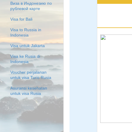
Виза в Индонезию по
рублевой карте
Visa for Bali
Visa to Russia in
Indonesia
Visa untuk Jakarta
Visa ke Rusia di
Indonesia
Voucher perjalanan
untuk visa Turis Rusia
Asuransi kesehatan
untuk visa Rusia