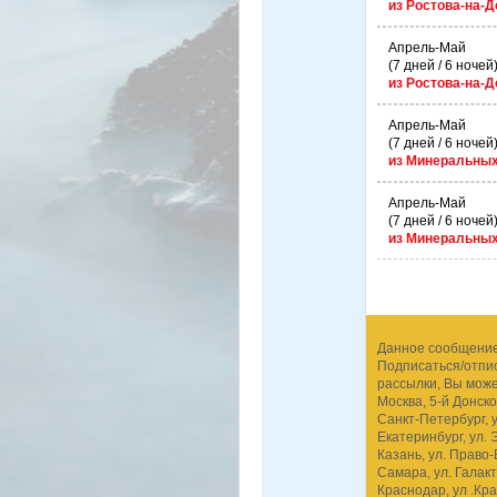
из Ростова-на-Д
Апрель-Май
(7 дней / 6 ночей
из Ростова-на-Д
Апрель-Май
(7 дней / 6 ночей
из Минеральны
Апрель-Май
(7 дней / 6 ночей
из Минеральны
Данное сообщение 
Подписаться/отпис
рассылки, Вы мож
Москва, 5-й Донско
Санкт-Петербург, у
Екатеринбург, ул. 
Казань, ул. Право-
Самара, ул. Галакт
Краснодар, ул .Кра