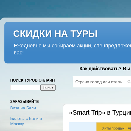
СКИДКИ НА ТУРЫ
Ежедневно мы собираем акции, спецпредложен
вас!
Как действовать? Вы
ПОИСК ТУРОВ ОНЛАЙН
ПОНЕДЕЛЬНИК, 27 НОЯБРЯ 2017 
ЗАКАЗЫВАЙТЕ
Виза на Бали
«Smart Trip» в Турц
Билеты с Бали в
Москву
Хиты продаж
А