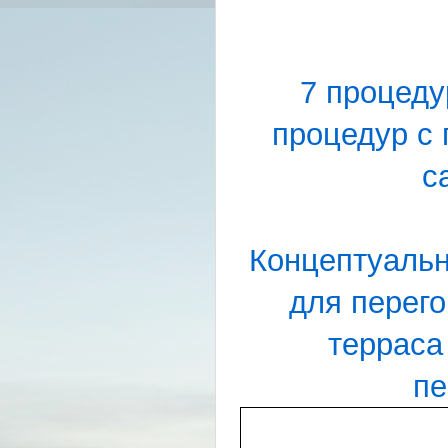
7 процеду
процедур с 
с
Концептуальн
для перегов
терраса
пе