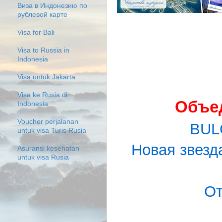
Виза в Индонезию по
рублевой карте
Visa for Bali
Visa to Russia in
Indonesia
Visa untuk Jakarta
Visa ke Rusia di
Объе
Indonesia
Voucher perjalanan
BUL
untuk visa Turis Rusia
Новая звезд
Asuransi kesehatan
untuk visa Rusia
От