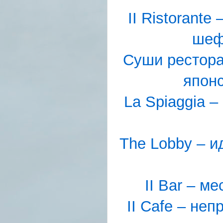
II Ristorant
шеф
Суши рестора
японс
La Spiaggia –
The Lobby – и
II Bar – м
II Cafe – не