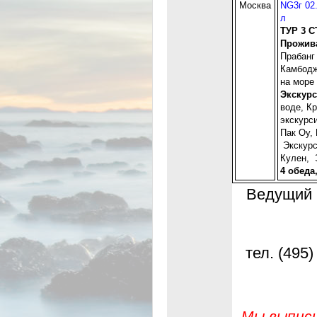
Москва
NG3г 02
л
ТУР 3 
Прожив
Прабанг
Камбодж
на море 
Экскурс
воде, К
экскурс
Пак Оу,
Экскурс
Кулен, 
4 обеда
Ведущий 
тел. (495)
Мы выписы