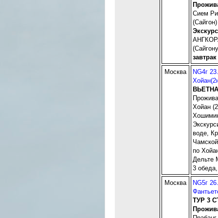
Прожив
Сием Ри
(Сайгон) 
Экскур
АНГКОРА
(Сайгон
завтрак
Москва
NG4г 23.
Хойан(2н
ВЬЕТНА
Проживан
Хойан (2
Хошимин 
Экскурс
воде, К
Чамской
по Хойа
Дельте 
3 обеда,
Москва
NG5г 26
Фантьете
ТУР 3 
Прожив
Прабанг