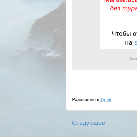
без тур
Чтобы о
на
Вы п
Размещено в
15:55
Следующее