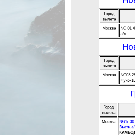
Город
вылета
Москва
NG 01 Ф
а/л
Но
Город
вылета
Москва
NG03 28
Фукок1
Г
Город
вылета
Москва
NG1г 30
Вьетн.а
КАМБОД