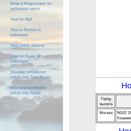
Виза в Индонезию по
рублевой карте
Visa for Bali
Visa to Russia in
Indonesia
Visa untuk Jakarta
Visa ke Rusia di
Indonesia
Voucher perjalanan
untuk visa Turis Rusia
Но
Asuransi kesehatan
untuk visa Rusia
Город
вылета
Москва
NG02 28
Хошими
Но