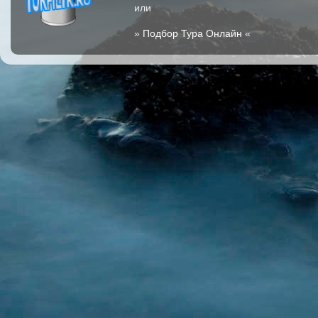
или
»
Подбор Тура Онлайн
«