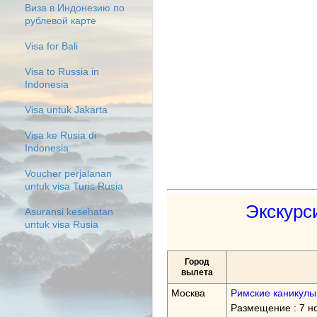
Виза в Индонезию по
рублевой карте
Visa for Bali
Visa to Russia in
Indonesia
Visa untuk Jakarta
Visa ke Rusia di
Indonesia
Voucher perjalanan
untuk visa Turis Rusia
Экскурс
Asuransi kesehatan
untuk visa Rusia
Город
вылета
Москва
Римские каникулы
Размещение : 7 н