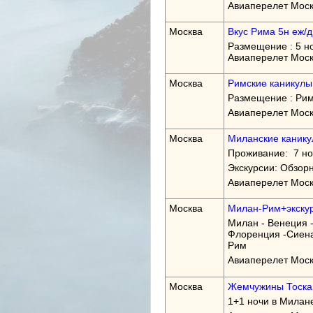
Авиаперелет Моск
Москва
Вкус Рима 5н еж/д
Размещение : 5 но
Авиаперелет Моск
Москва
Римские каникулы
Размещение : Рим
Авиаперелет Моск
Москва
Миланские каникул
Проживание: 7 но
Экскурсии: Обзорн
Авиаперелет Мос
Москва
Милан-Рим+экскурси
Милан - Венеция -
Флоренция -Сиена
Рим
Авиаперелет Мос
Москва
Жемчужины Тоскан
1+1 ночи в Милан