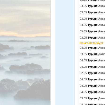
03.05
Турция
Антал
03.05
Турция
Антал
03.05
Турция
Антал
03.05
Турция
Антал
05.05
Турция
Антал
03.05
Турция
Антал
Санкт-Петербург
04.05
Турция
Антал
03.05
Турция
Далам
04.05
Турция
Антал
04.05
Турция
Антал
02.05
Турция
Антал
04.05
Турция
Антал
04.05
Турция
Антал
04.05
Турция
Антал
03.05
Турция
Далам
04.05
Турция
Антал