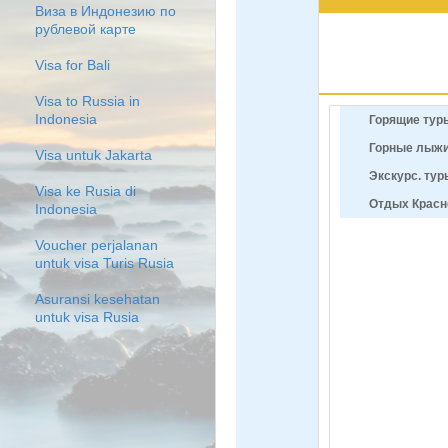
Виза в Индонезию по
рублевой карте
Visa for Bali
Visa to Russia in
Indonesia
Горящие тур
Горные лыжи
Visa untuk Jakarta
Экскурс. тур
Visa ke Rusia di
Отдых Красн
Indonesia
Voucher perjalanan
untuk visa Turis Rusia
Asuransi kesehatan
untuk visa Rusia