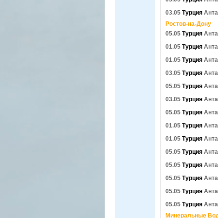
03.05
Турция
Антал
Ростов-на-Дону
05.05
Турция
Антал
01.05
Турция
Антал
01.05
Турция
Антал
03.05
Турция
Антал
05.05
Турция
Антал
03.05
Турция
Антал
05.05
Турция
Антал
01.05
Турция
Антал
01.05
Турция
Антал
05.05
Турция
Антал
05.05
Турция
Антал
05.05
Турция
Антал
05.05
Турция
Антал
05.05
Турция
Антал
Минеральные Во