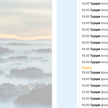
03.05
Турция
Антал
05.05
Турция
Антал
03.05
Турция
Антал
03.05
Турция
Антал
05.05
Турция
Антал
05.05
Турция
Антал
05.05
Турция
Антал
05.05
Турция
Антал
05.05
Турция
Антал
05.05
Турция
Антал
Казань
05.05
Турция
Далам
05.05
Турция
Далам
03.05
Турция
Антал
01.05
Турция
Далам
01.05
Турция
Далам
05.05
Турция
Далам