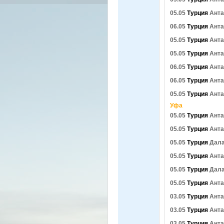
05.05
Турция
Антал
06.05
Турция
Антал
05.05
Турция
Антал
05.05
Турция
Антал
06.05
Турция
Антал
06.05
Турция
Антал
05.05
Турция
Антал
Уфа
05.05
Турция
Антал
05.05
Турция
Антал
05.05
Турция
Далам
05.05
Турция
Антал
05.05
Турция
Далам
05.05
Турция
Антал
03.05
Турция
Антал
03.05
Турция
Антал
03.05
Турция
Антал