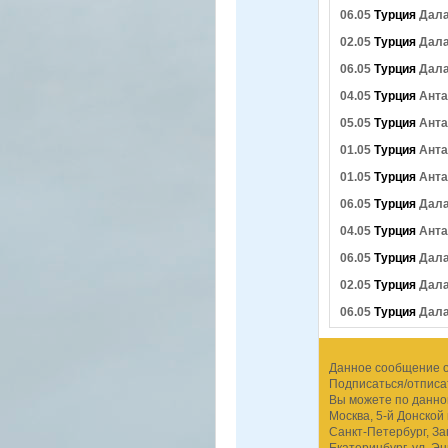
06.05
Турция
Далам
02.05
Турция
Далам
06.05
Турция
Далам
04.05
Турция
Антал
05.05
Турция
Антал
01.05
Турция
Антал
01.05
Турция
Антал
06.05
Турция
Далам
04.05
Турция
Антал
06.05
Турция
Далам
02.05
Турция
Далам
06.05
Турция
Далам
Данное сообщение от
Подписаться/отписат
Вы можете по данн
Москва, 5-й Донской 
Санкт-Петербург, Заг
Екатеринбург, ул. Эн